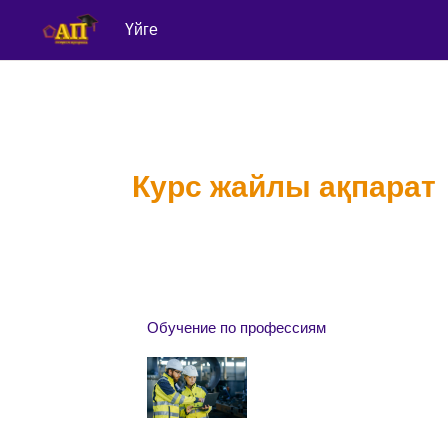
Үйге
Негізгі мазмұнға
Курс жайлы ақпарат
Обучение по профессиям