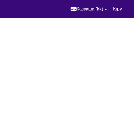
Қазақша ‎(kk)‎
Кіру