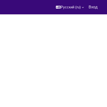
Русский ‎(ru)‎
Вход