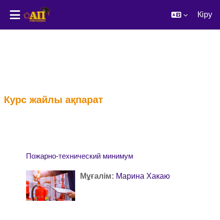
Кіру
Негізгі мазмұнға
Курс жайлы ақпарат
Пожарно-технический минимум
Мұғалім:
Марина Хакаю