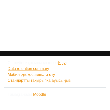
Сіз жүйеге қосылмадыңыз (
Кіру
)
Data retention summary
Мобильдік қосымшаға өту
Стандартты тақырыпқа ауысыңыз
Тамақтанады
Moodle